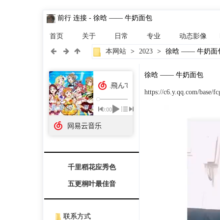
前行 连接
- 徐晗 —— 牛奶面包
首页
关于
日常
专业
动态影像
本网站
>
2023
>
徐晗 —— 牛奶面
徐晗 —— 牛奶面包
https://c6.y.qq.com/base
千里稻花应秀色

五更桐叶最佳音
联系方式