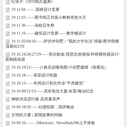
纪录片《2019阅兵盛典》
19.12.04 —— 园林设计竞赛
19.12.03 ——图书馆正对面小树林突发火灾
19.11.30 ——油校忍冬祭
19.11.19 ——建筑设计竞赛——教学楼设计
19.11.03/04/10——萨伏伊别墅 / “我的大学生活”排版/图书馆楼
顶基站ZTE
19.10.24/26/27/29——初次献血/琵琶吉他海报/科研楼快题设计/
新购路由器
19.10.19/21/——八栋实训楼画图/小别墅建模（闹着玩）
19.10.18——茶室设计快题
19.10.13——布局设计初次作业“平房建筑”
19.10.09/12/13——茂名电信大厦/余震/梅汕纪念
钢铁洪流进行曲 高质量原声
19.09.18/29——社团招新，国庆晚会
文明的力量 | 新闻故事时间轴
19.09.16——（Motorola）VerveBuds300上手体验