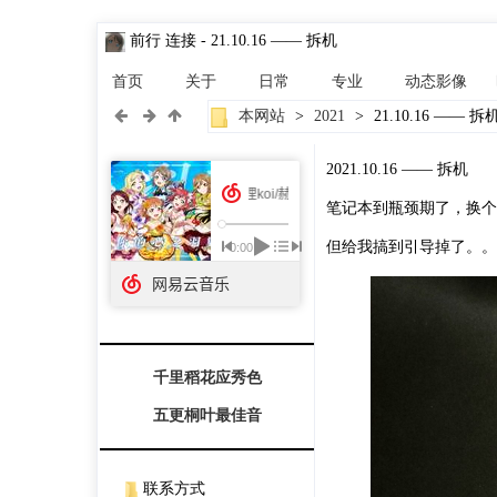
前行 连接
- 21.10.16 —— 拆机
首页
关于
日常
专业
动态影像
本网站
>
2021
>
21.10.16 —— 拆
2021.10.16 —— 拆机
笔记本到瓶颈期了，换个
但给我搞到引导掉了。。
千里稻花应秀色

五更桐叶最佳音
联系方式